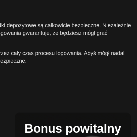
ki depozytowe są całkowicie bezpieczne. Niezależnie
logowania gwarantuje, że będziesz mógł grać
zez cały czas procesu logowania. Abyś mógł nadal
bezpieczne.
Bonus powitalny