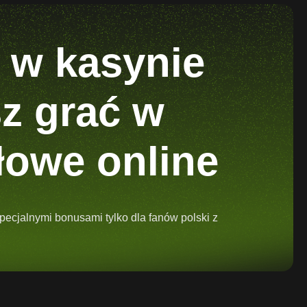
 w kasynie
z grać w
łowe online
pecjalnymi bonusami tylko dla fanów polski z