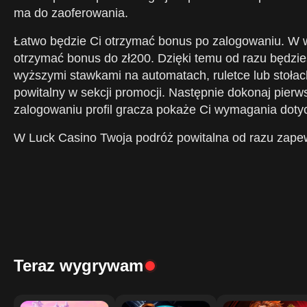
ma do zaoferowania.
Łatwo będzie Ci otrzymać bonus po zalogowaniu. W wi
otrzymać bonus do zł200. Dzięki temu od razu będzie
wyższymi stawkami na automatach, ruletce lub stoła
powitalny w sekcji promocji. Następnie dokonaj pier
zalogowaniu profil gracza pokaże Ci wymagania dotycz
W Luck Casino Twoja podróż powitalna od razu zapewni
Teraz wygrywam