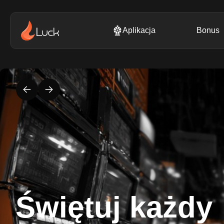
Aplikacja
Bonus
Świętuj każdy