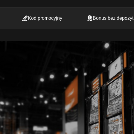
Kod promocyjny
Bonus bez depozyt