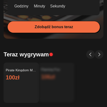
Godziny
Minuty
Sekundy
Zdobądź bonus teraz
Teraz wygrywam
Pirate Kingdom Megaways
Flaming Fox
Blackjack Classic 55
100zł
106zł
465zł