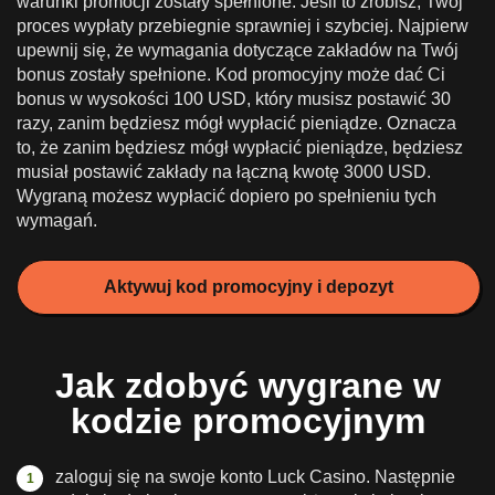
warunki promocji zostały spełnione. Jeśli to zrobisz, Twój
proces wypłaty przebiegnie sprawniej i szybciej. Najpierw
upewnij się, że wymagania dotyczące zakładów na Twój
bonus zostały spełnione. Kod promocyjny może dać Ci
bonus w wysokości 100 USD, który musisz postawić 30
razy, zanim będziesz mógł wypłacić pieniądze. Oznacza
to, że zanim będziesz mógł wypłacić pieniądze, będziesz
musiał postawić zakłady na łączną kwotę 3000 USD.
Wygraną możesz wypłacić dopiero po spełnieniu tych
wymagań.
Aktywuj kod promocyjny i depozyt
Jak zdobyć wygrane w
kodzie promocyjnym
zaloguj się na swoje konto Luck Casino. Następnie