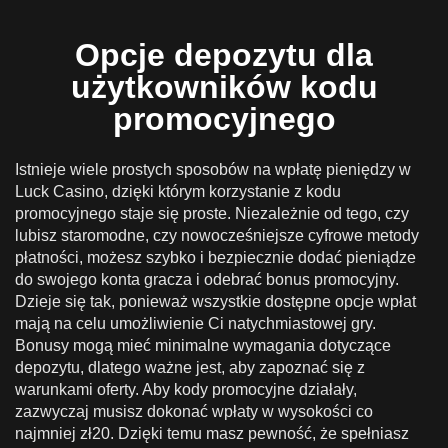
Opcje depozytu dla
użytkowników kodu
promocyjnego
Istnieje wiele prostych sposobów na wpłatę pieniędzy w
Luck Casino, dzięki którym korzystanie z kodu
promocyjnego staje się proste. Niezależnie od tego, czy
lubisz staromodne, czy nowocześniejsze cyfrowe metody
płatności, możesz szybko i bezpiecznie dodać pieniądze
do swojego konta gracza i odebrać bonus promocyjny.
Dzieje się tak, ponieważ wszystkie dostępne opcje wpłat
mają na celu umożliwienie Ci natychmiastowej gry.
Bonusy mogą mieć minimalne wymagania dotyczące
depozytu, dlatego ważne jest, aby zapoznać się z
warunkami oferty. Aby kody promocyjne działały,
zazwyczaj musisz dokonać wpłaty w wysokości co
najmniej zł20. Dzięki temu masz pewność, że spełniasz