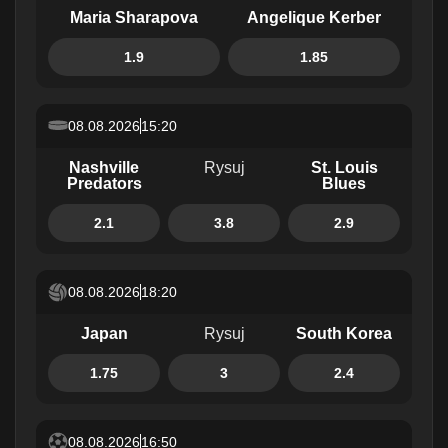
Maria Sharapova
Angelique Kerber
1.9
1.85
08.08.2026
15:20
Nashville
Rysuj
St. Louis
Predators
Blues
2.1
3.8
2.9
08.08.2026
18:20
Japan
Rysuj
South Korea
1.75
3
2.4
08.08.2026
16:50