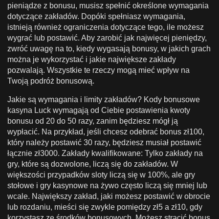
pieniądze z bonusu, musisz spełnić określone wymagania
dotyczące zakładów. Dopóki spełniasz wymagania,
istnieją również ograniczenia dotyczące tego, ile możesz
wygrać lub postawić. Aby zarobić jak najwięcej pieniędzy,
zwróć uwagę na to, kiedy wygasają bonusy, w jakich grach
można je wykorzystać i jakie największe zakłady
pozwalają. Wszystkie te rzeczy mogą mieć wpływ na
Twoją podróż bonusową.
Jakie są wymagania i limity zakładów? Kody bonusowe
kasyna Luck wymagają od Ciebie postawienia kwoty
bonusu od 20 do 50 razy, zanim będziesz mógł ją
wypłacić. Na przykład, jeśli chcesz odebrać bonus zł100,
który należy postawić 30 razy, będziesz musiał postawić
łącznie zł3000. Zakłady kwalifikowane: Tylko zakłady na
gry, które są dozwolone, liczą się do zakładów. W
większości przypadków sloty liczą się w 100%, ale gry
stołowe i gry kasynowe na żywo często liczą się mniej lub
wcale. Największy zakład, jaki możesz postawić w obrocie
lub rozdaniu, mieści się zwykle pomiędzy zł5 a zł10, gdy
korzystasz ze środków bonusowych. Możesz stracić bonus