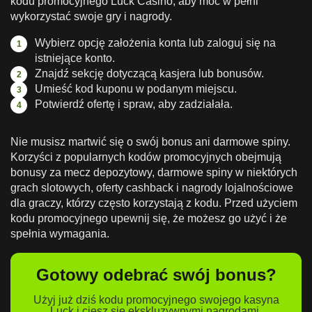
kodu promocyjnego Luck Casino, aby móc w pełni
wykorzystać swoje gry i nagrody.
Wybierz opcję założenia konta lub zaloguj się na
istniejące konto.
Znajdź sekcję dotyczącą kasjera lub bonusów.
Umieść kod kuponu w podanym miejscu.
Potwierdź ofertę i spraw, aby zadziałała.
Nie musisz martwić się o swój bonus ani darmowe spiny.
Korzyści z popularnych kodów promocyjnych obejmują
bonusy za mecz depozytowy, darmowe spiny w niektórych
grach slotowych, oferty cashback i nagrody lojalnościowe
dla graczy, którzy często korzystają z kodu. Przed użyciem
kodu promocyjnego upewnij się, że możesz go użyć i że
spełnia wymagania.
Gotowy odebrać swój bonus?
Użyj już dziś kodu promocyjnego swojego kasyna
Luck i ciesz się ekskluzywnymi nagrodami,