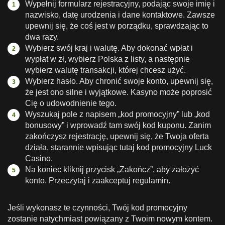
Wypełnij formularz rejestracyjny, podając swoje imię i
nazwisko, datę urodzenia i dane kontaktowe. Zawsze
upewnij się, że coś jest w porządku, sprawdzając to
dwa razy.
Wybierz swój kraj i walutę. Aby dokonać wpłat i
wypłat w zł, wybierz Polska z listy, a następnie
wybierz walutę transakcji, której chcesz użyć.
Wybierz hasło. Aby chronić swoje konto, upewnij się,
że jest ono silne i wyjątkowe. Kasyno może poprosić
Cię o udowodnienie tego.
Wyszukaj pole z napisem „kod promocyjny” lub „kod
bonusowy” i wprowadź tam swój kod kuponu. Zanim
zakończysz rejestrację, upewnij się, że Twoja oferta
działa, starannie wpisując tutaj kod promocyjny Luck
Casino.
Na koniec kliknij przycisk „Zakończ”, aby założyć
konto. Przeczytaj i zaakceptuj regulamin.
Jeśli wykonasz te czynności, Twój kod promocyjny
zostanie natychmiast powiązany z Twoim nowym kontem.