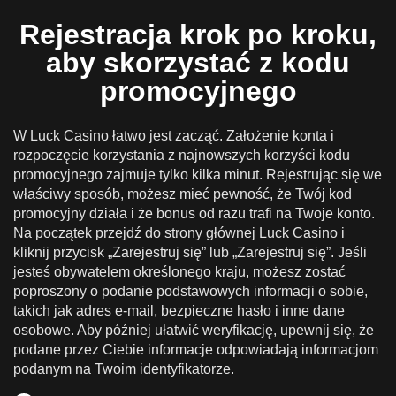
Rejestracja krok po kroku,
aby skorzystać z kodu
promocyjnego
W Luck Casino łatwo jest zacząć. Założenie konta i
rozpoczęcie korzystania z najnowszych korzyści kodu
promocyjnego zajmuje tylko kilka minut. Rejestrując się we
właściwy sposób, możesz mieć pewność, że Twój kod
promocyjny działa i że bonus od razu trafi na Twoje konto.
Na początek przejdź do strony głównej Luck Casino i
kliknij przycisk „Zarejestruj się” lub „Zarejestruj się”. Jeśli
jesteś obywatelem określonego kraju, możesz zostać
poproszony o podanie podstawowych informacji o sobie,
takich jak adres e-mail, bezpieczne hasło i inne dane
osobowe. Aby później ułatwić weryfikację, upewnij się, że
podane przez Ciebie informacje odpowiadają informacjom
podanym na Twoim identyfikatorze.