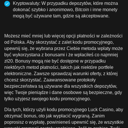
Kryptowaluty: W przypadku depozytów, które można
dokonać szybko i anonimowo, Bitcoin i inne monety
mogą być używane tam, gdzie są akceptowane.
Możesz mieć mniej lub więcej opcji płatności w zależności
od Polska. Aby skorzystać z zalet kodu promocyjnego,
upewnij się, że wybrana przez Ciebie metoda wpłaty może
być wykorzystana z bonusami i że wpłaciłeś co najmniej
zł20. Bonusy mogą nie być dostępne w przypadku
niektórych metod płatności, takich jak niektóre portfele
elektroniczne. Zawsze sprawdzaj warunki oferty, z której
chcesz skorzystać. Zaawansowane protokoły
bezpieczeństwa są używane dla wszystkich depozytów,
więc Twoje pieniądze i dane osobowe są bezpieczne, gdy
tylko użyjesz swojego kodu promocyjnego.
Dla tych, którzy użyli kodu promocyjnego Luck Casino, aby
otrzymać bonus, oto jak wypłacić wygraną. Zanim
poprosisz o wypłatę, powinieneś upewnić się, że wszystkie