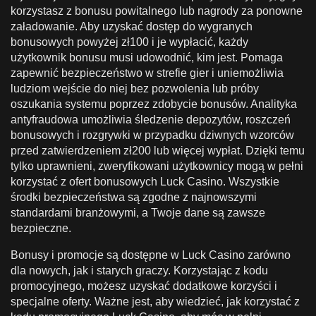
korzystasz z bonusu powitalnego lub nagrody za ponowne
załadowanie. Aby uzyskać dostęp do wygranych
bonusowych powyżej zł100 i je wypłacić, każdy
użytkownik bonusu musi udowodnić, kim jest. Pomaga
zapewnić bezpieczeństwo w strefie gier i uniemożliwia
ludziom wejście do niej bez pozwolenia lub próby
oszukania systemu poprzez zdobycie bonusów. Analityka
antyfraudowa umożliwia śledzenie depozytów, roszczeń
bonusowych i rozgrywki w przypadku dziwnych wzorców
przed zatwierdzeniem zł200 lub więcej wypłat. Dzięki temu
tylko uprawnieni, zweryfikowani użytkownicy mogą w pełni
korzystać z ofert bonusowych Luck Casino. Wszystkie
środki bezpieczeństwa są zgodne z najnowszymi
standardami branżowymi, a Twoje dane są zawsze
bezpieczne.
Bonusy i promocje są dostępne w Luck Casino zarówno
dla nowych, jak i starych graczy. Korzystając z kodu
promocyjnego, możesz uzyskać dodatkowe korzyści i
specjalne oferty. Ważne jest, aby wiedzieć, jak korzystać z