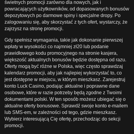
świetnych promocji zarówno dla nowych, jak i
powracających użytkowników, od dopasowanych bonusów
depozytowych po darmowe spiny i specjalne dropy. Po
zalogowaniu się, aby skorzystać z tych ofert, wystarczy, że
zajrzysz na stronę promocji.
Gdy spełnisz wymagania, takie jak dokonanie pierwszej
wpłaty w wysokości co najmniej zł20 lub podanie
prawidłowego kodu promocyjnego na stronie kasjera,
większość aktualnych bonusów będzie dostępna od razu.
Oferty mogą być różne w Polska, więc często sprawdzaj
kalendarz promocji, aby jak najlepiej wykorzystać to, co
jest dostępne w miejscu, w którym mieszkasz. Zarejestruj
konto Luck Casino, podając aktualne i poprawne dane
osobowe, które w razie potrzeby będą zgodne z Twoimi
dokumentami polski. W ten sposób możesz ubiegać się o
aktualne oferty bonusowe. Sprawdź swoje konto e-mailem
lub SMS-em, w zależności od tego, gdzie mieszkasz.
Wybierz interesującą Cię ofertę, przechodząc do sekcji
promocji.